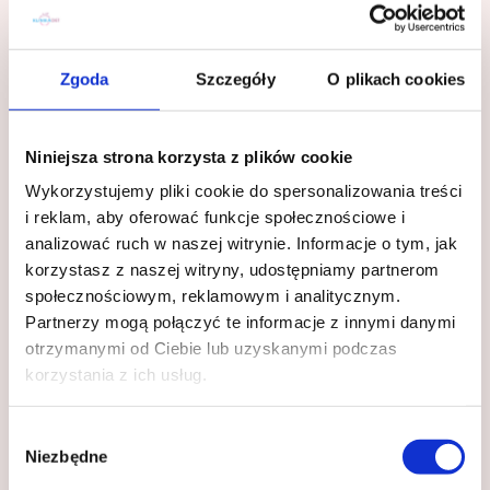
skutecznie zmienić nawyki
żywieniowe?
Zgoda
Szczegóły
O plikach cookies
Trwała zmiana nawyków żywieniowych
wymaga
świadomości, stopniowego działania
i pracy nad emocjami
. Jeśli masz trudności z
kontrolowaniem diety, psychodietetyka może
Niniejsza strona korzysta z plików cookie
być skutecznym rozwiązaniem, które pomoże Ci
osiągnąć długoterminowe efekty.
Wykorzystujemy pliki cookie do spersonalizowania treści
i reklam, aby oferować funkcje społecznościowe i
📢
Chcesz nauczyć się zdrowych nawyków?
analizować ruch w naszej witrynie. Informacje o tym, jak
Dołącz do
Marcowego Wyzwania w Klubie
Dietetyk Marty
i zacznij zmieniać swoje
korzystasz z naszej witryny, udostępniamy partnerom
podejście do jedzenia na dobre! 🚀💚
społecznościowym, reklamowym i analitycznym.
Partnerzy mogą połączyć te informacje z innymi danymi
otrzymanymi od Ciebie lub uzyskanymi podczas
Skorzystaj z fit przepisów
korzystania z ich usług.
Wybór
Niezbędne
zgody