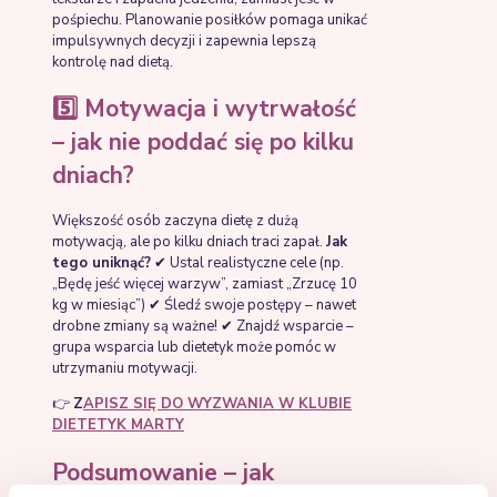
pośpiechu. Planowanie posiłków pomaga unikać
impulsywnych decyzji i zapewnia lepszą
kontrolę nad dietą.
5️⃣ Motywacja i wytrwałość
– jak nie poddać się po kilku
dniach?
Większość osób zaczyna dietę z dużą
motywacją, ale po kilku dniach traci zapał.
Jak
tego uniknąć?
✔ Ustal realistyczne cele (np.
„Będę jeść więcej warzyw”, zamiast „Zrzucę 10
kg w miesiąc”) ✔ Śledź swoje postępy – nawet
drobne zmiany są ważne! ✔ Znajdź wsparcie –
grupa wsparcia lub dietetyk może pomóc w
utrzymaniu motywacji.
👉
Z
APISZ SIĘ DO WYZWANIA W KLUBIE
DIETETYK MARTY
Podsumowanie – jak