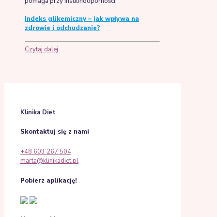
pomaga przy insulinooporności.
Indeks glikemiczny – jak wpływa na
zdrowie i odchudzanie?
Czytaj dalej
Klinika Diet
Skontaktuj się z nami
+48 603 267 504
marta@klinikadiet.pl
Pobierz aplikację!