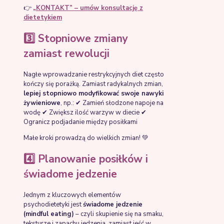
👉
„KONTAKT” – umów konsultację z
dietetykiem
3️⃣ Stopniowe zmiany
zamiast rewolucji
Nagłe wprowadzanie restrykcyjnych diet często
kończy się porażką. Zamiast radykalnych zmian,
lepiej stopniowo modyfikować swoje nawyki
żywieniowe
, np.: ✔ Zamień słodzone napoje na
wodę ✔ Zwiększ ilość warzyw w diecie ✔
Ogranicz podjadanie między posiłkami
Małe kroki prowadzą do wielkich zmian! 💚
4️⃣ Planowanie posiłków i
świadome jedzenie
Jednym z kluczowych elementów
psychodietetyki jest
świadome jedzenie
(mindful eating)
– czyli skupienie się na smaku,
teksturze i zapachu jedzenia, zamiast jeść w