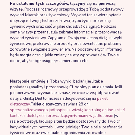
Po ustaleniu tych szczegółów, łączymy się na pierwszą
wizytę.
Podczas rozmowy przeprowadzę z Tobą podstawowy
wywiad lekarski oraz żywieniowy. Wywiad ten zawiera pytania
dotyczące Twojej historii zdrowia, trybu życia, preferencji
żywieniowych oraz celów, jakie chciałbyś osiągnąć. Podczas
samej wizyty przeanalizuję zebrane informacje i przeprowadzę
wywiad żywieniowy. Zapytam o Twoją codzienną dietę, nawyki
żywieniowe, preferowane produkty oraz ewentualne problemy
zdrowotne związane z żywieniem. Na podstawie tych informacji
będę mogła ocenić, jakie zmiany należy wprowadzić w Twojej
diecie, abyś mógł osiągnąć zamierzone cele.
Następnie omówię z Tobą
wyniki badań (jeśli takie
posiadasz),analizy i przedstawię Ci ogólny plan działania. Jeśli
p.o pierwszym wywiadzie uznasz, że chcesz współpracować
dalej z Kliniką Diet to możesz zdecydować się na
pakiet
dietetyczny.
Pakiet dietetyczny zawiera 28 dni
spersonalizowanego jadłospisu + wizytę kontrolną online + stałī
kontakt z dietetykiem prowadzącym+zmiany w jadłospisie
(w
razie potrzeby). Jadłospis ten będzie dostosowany do Twoich
indywidualnych potrzeb, uwzględniając Twoje cele, preferencje
żywieniowe oraz ewentualne ograniczenia zdrowotne.