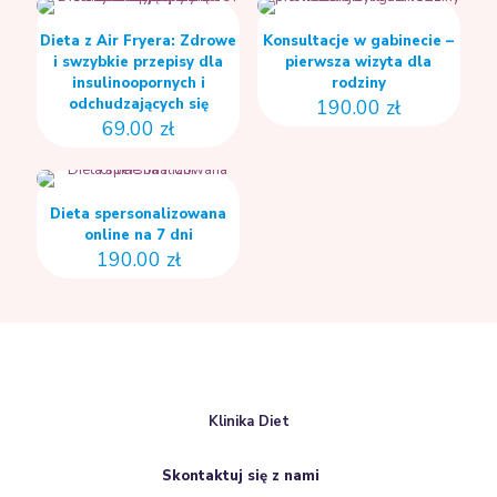
Dieta z Air Fryera: Zdrowe
Konsultacje w gabinecie –
i swzybkie przepisy dla
pierwsza wizyta dla
insulinoopornych i
rodziny
odchudzających się
190.00
zł
69.00
zł
Ten
produkt
ma
Dieta spersonalizowana
wiele
online na 7 dni
wariantów.
190.00
zł
Opcje
można
wybrać
na
stronie
produktu
Klinika Diet
Skontaktuj się z nami