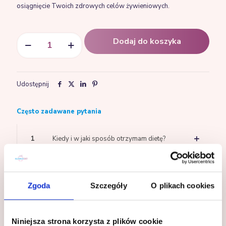
osiągnięcie Twoich zdrowych celów żywieniowych.
ilość
Dodaj do koszyka
Pierwsza
wizyta
online
z
zaświadczeniem
Udostępnij
do
operacji
Często zadawane pytania
bariatrycznej
1
Kiedy i w jaki sposób otrzymam dietę?
2
Czy przepisy w diecie się powielają?
Zgoda
Szczegóły
O plikach cookies
3
Czy mogę wymienić przepis między
posiłkiem z innego dnia diety?
Niniejsza strona korzysta z plików cookie