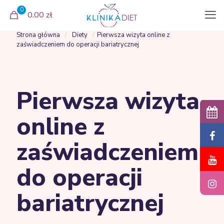
0
0.00 zł
Strona główna
/
Diety
/
Pierwsza wizyta online z
zaświadczeniem do operacji bariatrycznej
Pierwsza wizyta
online z
zaświadczeniem
do operacji
bariatrycznej