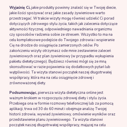
Wyjaśnię Ci,
jakie produkty powinny znaleźć się w Twojej diecie,
jakie ilości spożywać oraz jakie zasady żywieniowe warto
przestrzegać. W trakcie wizyty mogę również udzielić Ci porad
dotyczących zdrowego stylu życia, takich jak zalecenia dotyczące
aktywności fizycznej, odpowiedniego nawadniania organizmu
czy sposobów radzenia sobie ze stresem. Wszystko to ma na
celu kompleksowe podejście do Twojego zdrowia i wspieranie
Cię na drodze do osiągnięcia zamierzonych celów. Po
zakończeniu wizyty otrzymasz ode mnie zestawienie zaleceń
żywieniowych oraz plan żywieniowy (w przypadku wykupienia
pakietu dietetycznego). Będziesz również mógł się ze mną
skonsultować w razie pojawienia się dodatkowych pytań lub
wątpliwości. Ta wizyta stanowi początek naszej długotrwałej
współpracy, która ma na celu osiągnięcie zdrowej i
zrównoważonej diety.
Podsumowując,
pierwsza wizyta dietetyczna online jest
ważnym krokiem w rozpoczęciu zdrowej diety i stylu życia.
Przebiega ona w formie rozmowy telefonicznej lub za pomocą
aplikacji, trwa od 30 do 60 minut i obejmuje analizę Twojej
historii zdrowia, wywiad żywieniowy, omówienie wyników oraz
przedstawienie planu żywieniowego. Ta wizyta stanowi
początek naszej długotrwałej współpracy, mającej na celu