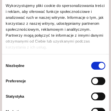
Wykorzystujemy pliki cookie do spersonalizowania treści
4
Jaka kaloryka diety będzie dla mnie najlepsza?
i reklam, aby oferować funkcje społecznościowe i
analizować ruch w naszej witrynie. Informacje o tym, jak
5
Czy w jadłospisie jest podana kaloryka i
korzystasz z naszej witryny, udostępniamy partnerom
makroskładniki posiłków?
społecznościowym, reklamowym i analitycznym.
Partnerzy mogą połączyć te informacje z innymi danymi
Opinie
otrzymanymi od Ciebie lub uzyskanymi podczas
korzystania z ich usług.
Na razie nie ma opinii o produkcie.
Napisz pierwszą opinię o „Pierwsza
Wybór
wizyta online z zaświadczeniem do
Niezbędne
zgody
operacji bariatrycznej”
Preferencje
Twój adres email nie zostanie opublikowany.
Wymagane pola
są oznaczone
*
Twoja ocena
*
Statystyka