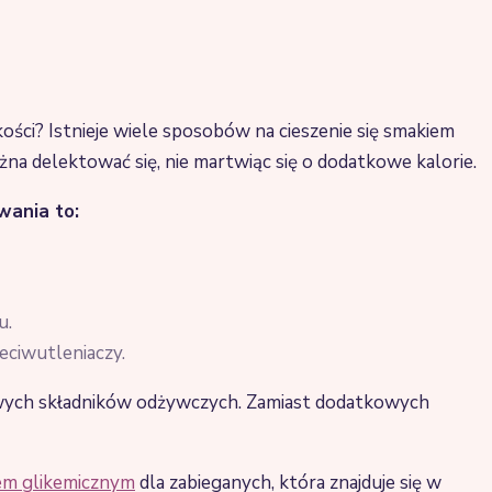
ości? Istnieje wiele sposobów na cieszenie się smakiem
a delektować się, nie martwiąc się o dodatkowe kalorie.
wania to:
u.
zeciwutleniaczy.
iowych składników odżywczych. Zamiast dodatkowych
sem glikemicznym
dla zabieganych, która znajduje się w