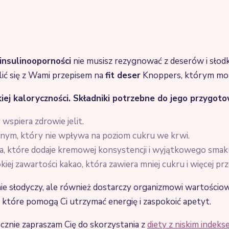
insulinooporności
nie musisz rezygnować z deserów i słodk
elić się z Wami przepisem na
fit deser
Knoppers, którym możn
iej kaloryczności. Składniki potrzebne do jego przygoto
 wspiera zdrowie jelit.
icznym, który nie wpływa na poziom cukru we krwi.
a, które dodaje kremowej konsystencji i wyjątkowego smak
iej zawartości kakao, która zawiera mniej cukru i więcej pr
enie słodyczy, ale również dostarczy organizmowi wartośc
ik, które pomogą Ci utrzymać energię i zaspokoić apetyt.
ecznie zapraszam Cię do skorzystania z
diety z niskim indek