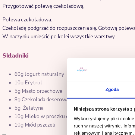
Przygotować polewę czekoladową.
Polewa czekoladowa:
Czekoladę podgrzać do rozpuszczenia się. Gotową polewą
W naczyniu umieścić po kolei wszystkie warstwy.
Składniki
60g Jogurt naturalny
10g Erytrol
Zgoda
5g Masło orzechowe
8g Czekolada deserowa (1 kostka)
5g Żelatyna
Niniejsza strona korzysta z
10g Mleko w proszku odtłuszczone
Wykorzystujemy pliki cookie 
10g Miód pszczeli
ruch w naszej witrynie. Inf
reklamowym i analitycznym. 