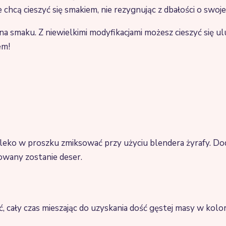
e chcą cieszyć się smakiem, nie rezygnując z dbałości o swoj
na smaku. Z niewielkimi modyfikacjami możesz cieszyć się u
em!
i mleko w proszku zmiksować przy użyciu blendera żyrafy. 
wany zostanie deser.
ć, cały czas mieszając do uzyskania dość gęstej masy w ko