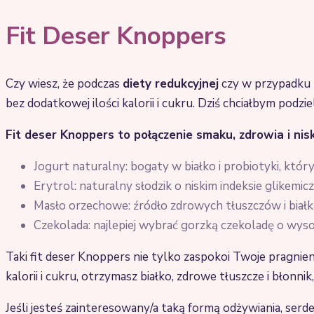
Fit Deser Knoppers
Czy wiesz, że podczas
diety redukcyjnej
czy w przypadku
bez dodatkowej ilości kalorii i cukru. Dziś chciałbym podzi
Fit deser Knoppers to połączenie smaku, zdrowia i nisk
Jogurt naturalny: bogaty w białko i probiotyki, który
Erytrol: naturalny słodzik o niskim indeksie glikem
Masło orzechowe: źródło zdrowych tłuszczów i białk
Czekolada: najlepiej wybrać gorzką czekoladę o wysok
Taki fit deser Knoppers nie tylko zaspokoi Twoje pragni
kalorii i cukru, otrzymasz białko, zdrowe tłuszcze i błonn
Jeśli jesteś zainteresowany/a taką formą odżywiania, serd