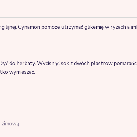
wigilijnej. Cynamon pomoże utrzymać glikemię w ryzach a im
łożyć do herbaty. Wycisnąć sok z dwóch plastrów pomarańcz
stko wymieszać.
ą, zimową