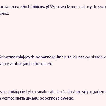
rcia - nasz
shot imbirowy!
Wprowadź moc natury do swoj
jesz.
ści
wzmacniających odporność
,
imbir t
o kluczowy składni
alce z infekcjami i chorobami.
tryna dodają nie tylko smaku, ale także dostarczają organi
la wzmocnienia
układu odpornościowego
.