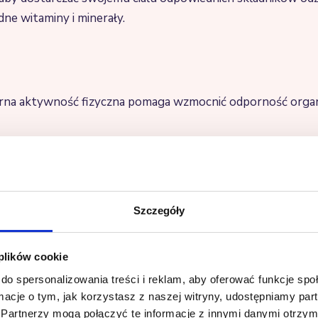
dne witaminy i minerały.
arna aktywność fizyczna pomaga wzmocnić odporność organi
sz
shot imbirowy
i poczuj moc natury w każdym łyku. Niech 
e i wesprzyj swoją odporność dzięki naszemu potężnemu
sh
Szczegóły
zne, jak i korzystne dla naszego organizmu. Zachęcamy do
 plików cookie
!
do spersonalizowania treści i reklam, aby oferować funkcje sp
ormacje o tym, jak korzystasz z naszej witryny, udostępniamy p
Partnerzy mogą połączyć te informacje z innymi danymi otrzym