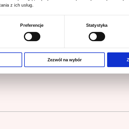
nia z ich usług.
00ml.
Preferencje
Statystyka
 zimnej wodzie, obrać i pokroić na ćwiartki. Imbir pokroić 
Zezwól na wybór
Z