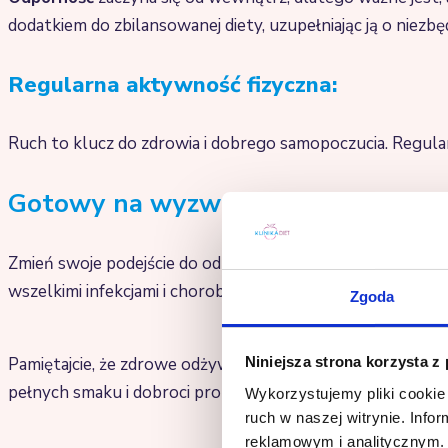
dodatkiem do zbilansowanej diety, uzupełniając ją o niezbę
Regularna aktywność fizyczna:
Ruch to klucz do zdrowia i dobrego samopoczucia. Regul
Gotowy na wyzwanie?
Zmień swoje podejście do odporności już dziś! Wybierz na
wszelkimi infekcjami i chorobami. Odpowiedz na wyzwani
Zgoda
Pamiętajcie, że zdrowe odżywianie może być równie smac
Niniejsza strona korzysta z
pełnych smaku i dobroci propozycji kulinarnej. Smacznego
Wykorzystujemy pliki cookie 
ruch w naszej witrynie. Inf
reklamowym i analitycznym. 