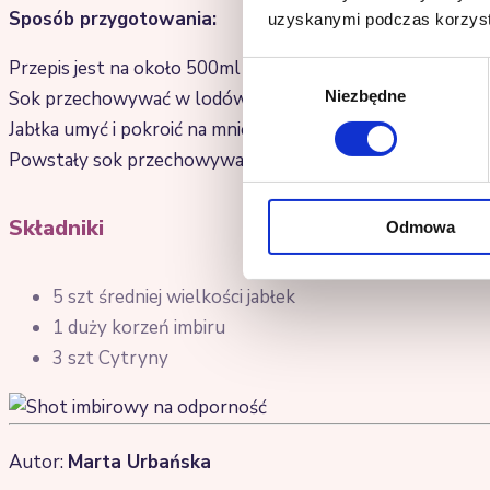
Sposób przygotowania:
uzyskanymi podczas korzysta
Przepis jest na około 500ml soku. Dzienna dawka to 50-1
Wybór
Niezbędne
Sok przechowywać w lodówce.
zgody
Jabłka umyć i pokroić na mniejsze kawałki. Cytrynę umyć w
Powstały sok przechowywać w lodówce.
Składniki
Odmowa
5 szt średniej wielkości jabłek
1 duży korzeń imbiru
3 szt Cytryny
Autor:
Marta Urbańska