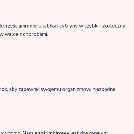
orzyściami imbiru, jabłka i cytryny w szybki i skuteczny
 w walce z chorobami.
rok, aby zapewnić swojemu organizmowi niezbędne
dżywczych. Nasz
shot imbirowy
jest doskonałym