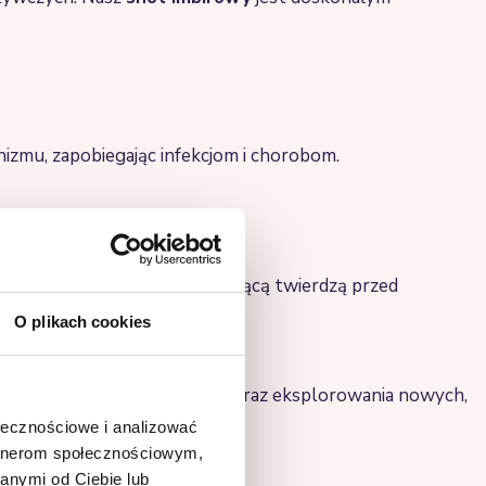
zmu, zapobiegając infekcjom i chorobom.
Twoje ciało stanie się twierdzącą twierdzą przed
otowi imbirowemu
!
O plikach cookies
 eksperymentowania w kuchni oraz eksplorowania nowych,
ołecznościowe i analizować
artnerom społecznościowym,
anymi od Ciebie lub